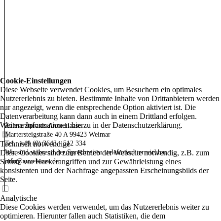
Cookie-Einstellungen
Diese Webseite verwendet Cookies, um Besuchern ein optimales
Nutzererlebnis zu bieten. Bestimmte Inhalte von Drittanbietern werden
nur angezeigt, wenn die entsprechende Option aktiviert ist. Die
Datenverarbeitung kann dann auch in einem Drittland erfolgen.
Weitere Informationen hierzu in der Datenschutzerklärung.
Zahnarztpraxis Anne Haase
Martersteigstraße 40 A 99423 Weimar
Technisch notwendige
Tel.: +49 (0) 3643 - 512 334
Diese Cookies sind zum Betrieb der Webseite notwendig, z.B. zum
Wir sind während der Sprechzeiten telefonisch erreichbar.
Schutz vor Hackerangriffen und zur Gewährleistung eines
info@annehaase.de
konsistenten und der Nachfrage angepassten Erscheinungsbilds der
Seite.
Analytische
Diese Cookies werden verwendet, um das Nutzererlebnis weiter zu
optimieren. Hierunter fallen auch Statistiken, die dem